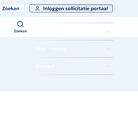
Zoeken
Inloggen sollicitatie portaal
Vacatures
Zoeken
Vakgebieden
Zoeken
Over Menzis
Contact