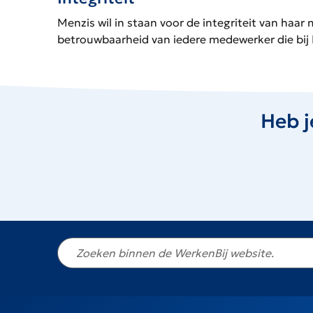
Menzis wil in staan voor de integriteit van haa
betrouwbaarheid van iedere medewerker die bij
Heb j
Niet
gevonden
wat
je